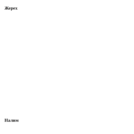
Жерех
Налим