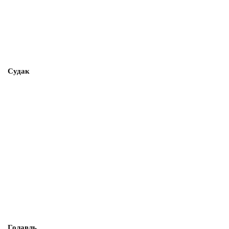
Судак
Голавль