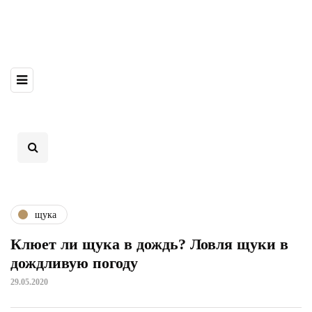
щука
Клюет ли щука в дождь? Ловля щуки в
дождливую погоду
29.05.2020