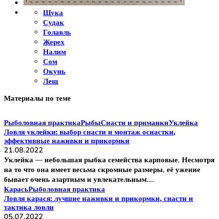
Щука
Судак
Голавль
Жерех
Налим
Сом
Окунь
Лещ
Материалы по теме
Рыболовная практика
Рыбы
Снасти и приманки
Уклейка
Ловля уклейки: выбор снасти и монтаж оснастки,
эффективные наживки и прикормки
21.08.2022
Уклейка — небольшая рыбка семейства карповые. Несмотря
на то что она имеет весьма скромные размеры, её ужение
бывает очень азартным и увлекательным….
Карась
Рыболовная практика
Ловля карася: лучшие наживки и прикормки, снасти и
тактика ловли
05.07.2022