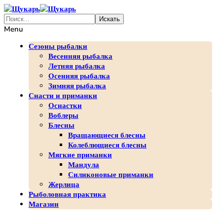
Menu
Сезоны рыбалки
Весенняя рыбалка
Летняя рыбалка
Осенняя рыбалка
Зимняя рыбалка
Снасти и приманки
Оснастки
Воблеры
Блесны
Вращающиеся блесны
Колеблющиеся блесны
Мягкие приманки
Мандула
Силиконовые приманки
Жерлица
Рыболовная практика
Магазин